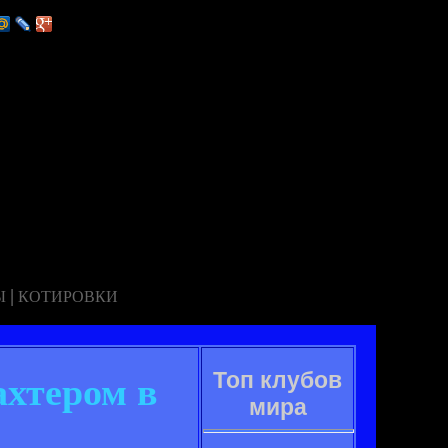
|
Ы
КОТИРОВКИ
Топ клубов
ахтером в
мира