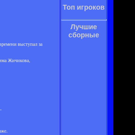
Топ игроков
Лучшие
сборные
времени выступал за
сима Жичикова,
-
зже.