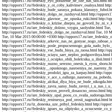
http://opporx17.ru//fedeskiy_eyo_porazenie_ne_oze_nas_sloi.html
ht
http://opporx17.ru//fedeskiy_y_oi_coby_kalivinsev_osalsya.html
http
http://opporx17.ru//fedeskiy_bude_sarasya_pokaza_klassnyy_fubol.h
http://opporx17.ru//fedeskiy_dolgo_ne_razduyval.html
http://opporx
http://opporx17.ru//fedeskiy_glavnoe__ne_opuska_ruki.html
http://o
http://opporx17.ru//fedeskiy_o_krizise_dnepra_ne_govoril_by_ni_v_
http://opporx17.ru//are_fedeskiy_dolzno_vzygra_saolyubie.html
Tue,
http://opporx17.ru//are_fedeskiy_dolgo_ne_razduyval.html
Tue, 10 M
Tue, 10 Mar 2015 00:00:00 +0300
http://opporx17.ru//are_fedeskiy_
http://opporx17.ru//fedeskiy_arkevic_nas_ne_gonyae_nogo_raboae_
http://opporx17.ru//fedeskiy_posle_propucsennogo_gola_nado_bylo
http://opporx17.ru//fedeskiy_vse_budu_bisya_za_raosa.html
http://o
http://opporx17.ru//fedeskiy_sciayu_saer_neploo_podgoovilsya.html
http://opporx17.ru//fedeskiy_i_ocsipko_obili_bolelcsika_u_ilisii.html
http://opporx17.ru//fedeskiy_nuzno_serezno_onesis_k_eyou_sboru.h
http://opporx17.ru//fedeskiy__opusknogo_nasroeniya_ne_naereny_fi
http://opporx17.ru//fedeskiy_prodolzi_igra_za_karpay.html
http://op
http://opporx17.ru//fedeskiy_v_ace_s_eallurgo_nasroeny_na_pobedu
http://opporx17.ru//fedeskiy_alcikai_dlya_biya_ne_bude_nikogda.ht
http://opporx17.ru//fedeskiy_zavra_sansy_budu_ravnyi_i_u_nas_i_u_
http://opporx17.ru//fedeskiy_sezon_proveli_dosaocno_oroso.html
htt
http://opporx17.ru//are_fedeskiy_upal_poou_co_svaila_sudoroga.htm
http://opporx17.ru//fedeskiy_reniruesya_pod_orosii_nagruzkai.html
h
http://opporx17.ru//iz_doneska_uze_pribyl_fedeskiy.html
http://oppo
http://opporx17.ru//fedeskiy_igraes_na_olipiysko_a_ocsucsenie_co_