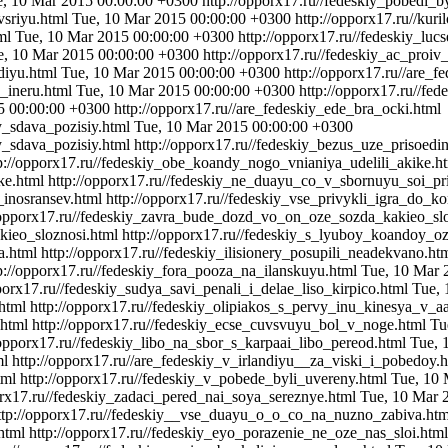
e, 10 Mar 2015 00:00:00 +0300
http://opporx17.ru//fedeskiy_pobedi_
vsriyu.html
Tue, 10 Mar 2015 00:00:00 +0300
http://opporx17.ru//kur
tml
Tue, 10 Mar 2015 00:00:00 +0300
http://opporx17.ru//fedeskiy_lu
e, 10 Mar 2015 00:00:00 +0300
http://opporx17.ru//fedeskiy_ac_proiv
ndiyu.html
Tue, 10 Mar 2015 00:00:00 +0300
http://opporx17.ru//are_
e_ineru.html
Tue, 10 Mar 2015 00:00:00 +0300
http://opporx17.ru//f
5 00:00:00 +0300
http://opporx17.ru//are_fedeskiy_ede_bra_ocki.html
y_sdava_pozisiy.html
Tue, 10 Mar 2015 00:00:00 +0300
y_sdava_pozisiy.html
http://opporx17.ru//fedeskiy_bezus_uze_prisoedi
p://opporx17.ru//fedeskiy_obe_koandy_nogo_vnianiya_udelili_akike.h
ke.html
http://opporx17.ru//fedeskiy_ne_duayu_co_v_sbornuyu_soi_pr
_inosransev.html
http://opporx17.ru//fedeskiy_vse_privykli_igra_do_k
/opporx17.ru//fedeskiy_zavra_bude_dozd_vo_on_oze_sozda_kakieo_sl
kieo_sloznosi.html
http://opporx17.ru//fedeskiy_s_lyuboy_koandoy_
a.html
http://opporx17.ru//fedeskiy_ilisionery_posupili_neadekvano.ht
p://opporx17.ru//fedeskiy_fora_pooza_na_ilanskuyu.html
Tue, 10 Mar 
pporx17.ru//fedeskiy_sudya_savi_penali_i_delae_liso_kirpico.html
Tue, 
.html
http://opporx17.ru//fedeskiy_olipiakos_s_pervy_inu_kinesya_v_
.html
http://opporx17.ru//fedeskiy_ecse_cuvsvuyu_bol_v_noge.html
Tu
/opporx17.ru//fedeskiy_libo_na_sbor_s_karpaai_libo_pereod.html
Tue, 
ml
http://opporx17.ru//are_fedeskiy_v_irlandiyu__za_viski_i_pobedoy.
tml
http://opporx17.ru//fedeskiy_v_pobede_byli_uvereny.html
Tue, 10 
orx17.ru//fedeskiy_zadaci_pered_nai_soya_sereznye.html
Tue, 10 Mar 
ttp://opporx17.ru//fedeskiy__vse_duayu_o_o_co_na_nuzno_zabiva.ht
html
http://opporx17.ru//fedeskiy_eyo_porazenie_ne_oze_nas_sloi.htm