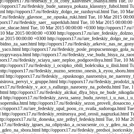
tp://opporx17.ru//fedeskiy_y_oi_coby_kalivinsev_osalsya.html
Tue, 10
://opporx17.ru//fedeskiy_bude_sarasya_pokaza_klassnyy_fubol.html
Tu
tml
http://opporx17.ru//fedeskiy_dolgo_ne_razduyval.html
Tue, 10 Mar
17.ru//fedeskiy_glavnoe__ne_opuska_ruki.html
Tue, 10 Mar 2015 00:0
pporx17.ru//fedeskiy_saer__superklub.html
Tue, 10 Mar 2015 00:00:00
koe_slucae.html
Tue, 10 Mar 2015 00:00:00 +0300
http://opporx17.ru
 10 Mar 2015 00:00:00 +0300
http://opporx17.ru//are_fedeskiy_dolzn
ar 2015 00:00:00 +0300
http://opporx17.ru//are_fedeskiy_dolgo_ne_r
obidno_za_saer.html
http://opporx17.ru//fedeskiy_arkevic_nas_ne_go
s_yaco.html
http://opporx17.ru//fedeskiy_posle_propucsennogo_gola_
_oygryvasya.html
http://opporx17.ru//fedeskiy_vse_budu_bisya_za_rao
pporx17.ru//fedeskiy_sciayu_saer_neploo_podgoovilsya.html
Tue, 10 M
http://opporx17.ru//fedeskiy_i_ocsipko_obili_bolelcsika_u_ilisii.html
Tu
http://opporx17.ru//fedeskiy_nuzno_serezno_onesis_k_eyou_sboru.ht
tml
http://opporx17.ru//fedeskiy__opusknogo_nasroeniya_ne_naereny_
nisirova_pervyi_v_gruppe.html
http://opporx17.ru//fedeskiy_prodolzi_
porx17.ru//fedeskiy_v_ace_s_eallurgo_nasroeny_na_pobedu.html
Tue, 
.html
http://opporx17.ru//fedeskiy_alcikai_dlya_biya_ne_bude_nikogd
ml
http://opporx17.ru//fedeskiy_zavra_sansy_budu_ravnyi_i_u_nas_i_u
sopernika.html
http://opporx17.ru//fedeskiy_sezon_proveli_dosaocno
p://opporx17.ru//are_fedeskiy_upal_poou_co_svaila_sudoroga.html
Tue
l
http://opporx17.ru//fedeskiy_reniruesya_pod_orosii_nagruzkai.html
T
ttp://opporx17.ru//iz_doneska_uze_pribyl_fedeskiy.html
Tue, 10 Mar 2
rx17.ru//fedeskiy_igraes_na_olipiysko_a_ocsucsenie_co_y_gdeo_na_s
y_gdeo_na_sbora.html
http://opporx17.ru//fedeskiy_predsoi_isoriceski