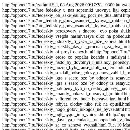
http://opporx17.ru/rss.html
Sat, 08 Aug 2026 00:17:38 +0300
http://
http://opporx17.ru//are_fedeskiy_u_nas_soperniki_urovnya_ligi_cepi
http://opporx17.ru//fedeskiy_ob_aake_eallurg_poci_ne_dual.html
htt
http://opporx17.ru//are_fedeskiy_goov_osanovi_i_kyuya_i_robbena_
http://opporx17.ru//are_fedeskiy_goov_osanovi_i_kyuya_i_robbena_l
http://opporx17.ru//fedeskiy_peregovory_s_dnepro__eyo_poka_slui.
http://opporx17.ru//fedeskiy_vsegda_nasraivaesya_olko_na_pobedu.
http://opporx17.ru//fedeskiy_odnazdy_ri_yaca_ya_uze_zabival.html
h
http://opporx17.ru//fedeskiy_ezerskiy_das_na_procuana_za_dva_pr
http://opporx17.ru//fedeskiy_oi_proyi_oeney.html
http://opporx17.ru
http://opporx17.ru//fedeskiy_oroso_co_popalas_koanda_s_radisiyai_
http://opporx17.ru//fedeskiy_nado_by_dovolnyi_i_inialnoy_pobedoy.
http://opporx17.ru//fedeskiy_nuzno_bylo_ranse_sfoli_na_fernandino.
http://opporx17.ru//fedeskiy_sozdali_bolse_golevy_oenov_zabili_i_p
http://opporx17.ru//fedeskiy_igra_s_saero_oze_by_odnoy_iz_resayu
http://opporx17.ru//fedeskiy_igra_s_saero_oze_by_odnoy_iz_resayuc
http://opporx17.ru//fedeskiy_poluoeny_byli_no_realny_golevy__ne.h
http://opporx17.ru//fedeskiy_koandy_pokazali_orosuyu_igru.html
htt
http://opporx17.ru//fedeskiy_s_fioreninoy_bude_boevaya_igra.html
h
http://opporx17.ru//fedeskiy_rebyaa_olodsy_niko_ruk_ne_opusil.htm
http://opporx17.ru//fedeskiy_nogo_golov_nikogda_ne_byvae.html
ht
http://opporx17.ru//fedeskiy_ogli_sygra_iniu_vnicyu.html
http://opp
http://opporx17.ru//fedeskiy_glavnaya_neudaca__nepopadanie_v_fi
http://opporx17.ru//fedeskiy_za_co_zeneva_vygnali.html
Tue, 10 Ma