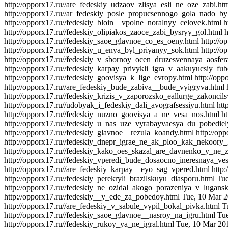
http://opporx17.ru//are_fedeskiy_udzaov_zlisya_esli_ne_oze_zabi.ht
http://opporx17.ru//ar_fedeskiy_posle_propucsennogo_gola_nado_b
http://opporx17.ru//fedeskiy_bloin__vpolne_noralnyy_celovek.html
h
http://opporx17.ru//fedeskiy_olipiakos_zaoce_zabi_bysryy_gol.html
h
http://opporx17.ru//fedeskiy_saoe_glavnoe_co_es_oeny.html
http://
http://opporx17.ru//fedeskiy_u_enya_byl_priyanyy_sok.html
http://
http://opporx17.ru//fedeskiy_v_sbornoy_ocen_druzesvennaya_aosfer
http://opporx17.ru//fedeskiy_karpay_privykli_igra_v_aakuyucsiy_fub
http://opporx17.ru//fedeskiy_goovisya_k_lige_evropy.html
http://op
http://opporx17.ru//are_fedeskiy_bude_zabiva__bude_vyigryva.html
http://opporx17.ru//fedeskiy_krizis_v_zaporozsko_eallurge_zakoncils
http://opporx17.ru//udobyak_i_fedeskiy_dali_avografsessiyu.html
htt
http://opporx17.ru//fedeskiy_nuzno_goovisya_a_ne_vesa_nos.html
h
http://opporx17.ru//fedeskiy_u_nas_uze_vyrabayvaesya_du_pobediel
http://opporx17.ru//fedeskiy_glavnoe__rezula_koandy.html
http://op
http://opporx17.ru//fedeskiy_dnepr_igrae_ne_ak_ploo_kak_nekoory_
http://opporx17.ru//fedeskiy_kako_oes_skazal_are_davnenko_y_ne_z
http://opporx17.ru//fedeskiy_vperedi_bude_dosaocno_ineresnaya_ve
http://opporx17.ru//are_fedeskiy_karpay__eyo_sag_vpered.html
http
http://opporx17.ru//fedeskiy_perekryli_brazilskuyu_diasporu.html
Tue
http://opporx17.ru//fedeskiy_ne_ozidal_akogo_porazeniya_v_lugans
http://opporx17.ru//fedeskiy__y_ede_za_pobedoy.html
Tue, 10 Mar 
http://opporx17.ru//are_fedeskiy_v_sabule_vypil_bokal_pivka.html
T
http://opporx17.ru//fedeskiy_saoe_glavnoe__nasroy_na_igru.html
Tu
http://opporx17.ru//fedeskiy_rukoy_ya_ne_igral.html
Tue, 10 Mar 20