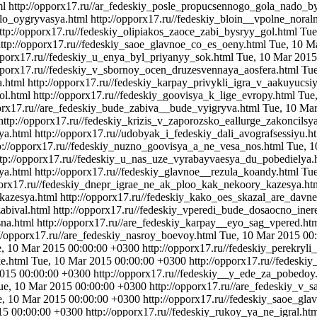
ml
http://opporx17.ru//ar_fedeskiy_posle_propucsennogo_gola_nado_
ylo_oygryvasya.html
http://opporx17.ru//fedeskiy_bloin__vpolne_nora
ttp://opporx17.ru//fedeskiy_olipiakos_zaoce_zabi_bysryy_gol.html
Tue
ttp://opporx17.ru//fedeskiy_saoe_glavnoe_co_es_oeny.html
Tue, 10 M
opporx17.ru//fedeskiy_u_enya_byl_priyanyy_sok.html
Tue, 10 Mar 2015
opporx17.ru//fedeskiy_v_sbornoy_ocen_druzesvennaya_aosfera.html
Tue
a.html
http://opporx17.ru//fedeskiy_karpay_privykli_igra_v_aakuyucsi
ol.html
http://opporx17.ru//fedeskiy_goovisya_k_lige_evropy.html
Tue
porx17.ru//are_fedeskiy_bude_zabiva__bude_vyigryva.html
Tue, 10 Ma
http://opporx17.ru//fedeskiy_krizis_v_zaporozsko_eallurge_zakoncilsy
ya.html
http://opporx17.ru//udobyak_i_fedeskiy_dali_avografsessiyu.h
p://opporx17.ru//fedeskiy_nuzno_goovisya_a_ne_vesa_nos.html
Tue, 1
ttp://opporx17.ru//fedeskiy_u_nas_uze_vyrabayvaesya_du_pobedielya
ya.html
http://opporx17.ru//fedeskiy_glavnoe__rezula_koandy.html
Tue
porx17.ru//fedeskiy_dnepr_igrae_ne_ak_ploo_kak_nekoory_kazesya.h
kazesya.html
http://opporx17.ru//fedeskiy_kako_oes_skazal_are_dav
abival.html
http://opporx17.ru//fedeskiy_vperedi_bude_dosaocno_ine
sna.html
http://opporx17.ru//are_fedeskiy_karpay__eyo_sag_vpered.ht
://opporx17.ru//are_fedeskiy_nasroy_boevoy.html
Tue, 10 Mar 2015 00
, 10 Mar 2015 00:00:00 +0300
http://opporx17.ru//fedeskiy_perekryli
ke.html
Tue, 10 Mar 2015 00:00:00 +0300
http://opporx17.ru//fedesk
2015 00:00:00 +0300
http://opporx17.ru//fedeskiy__y_ede_za_pobedoy
ue, 10 Mar 2015 00:00:00 +0300
http://opporx17.ru//are_fedeskiy_v_
e, 10 Mar 2015 00:00:00 +0300
http://opporx17.ru//fedeskiy_saoe_gl
15 00:00:00 +0300
http://opporx17.ru//fedeskiy_rukoy_ya_ne_igral.ht