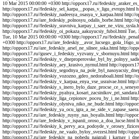
10 Mar 2015 00:00:00 +0300
http://opporx17.ru//fedeskiy_araker_e
http://opporx17.ru//fedeskiy_sel_karpa__popas_v_ligu_evropy.html
h
http://opporx17.ru//fedeskiy_nadeesya_osasya_v_karpaa.html
http://
http://opporx17.ru//are_fedeskiy_polnosyu_odalis_borbe.html
http://
http://opporx17.ru//fedeskiy_sravniva_karpay_i_saer_ne_vizu_sysla.
http://opporx17.ru//fedeskiy_oi_pokaza_aakuyucsiy_fubol.html
Tue, 
Tue, 10 Mar 2015 00:00:00 +0300
http://opporx17.ru//fedeskiy_pena
+0300
http://opporx17.ru//are_fedeskiy__avor_lucsego_gola_16go_u
http://opporx17.ru//are_fedeskiy_arsel_ne_silnee_sska.html
http://op
http://opporx17.ru//gusev_i_fedeskiy_vyzvany_v_sbornuyu.html
htt
http://opporx17.ru//fedeskiy_v_dneproperovske_byl_by_polnyy_sadi
http://opporx17.ru//fedeskiy_aey_krasivo_nyrnul.html
http://opporx1
http://opporx17.ru//fedeskiy_segodnya_na_pole_byl_nasoyacsiy_dne
http://opporx17.ru//fedeskiy_vozozno_gdeo_nedoraboali.html
http:/
http://opporx17.ru//fedeskiy_v_karpaa_enya_vse_usraivae.html
http:
http://opporx17.ru//fedeskiy_s_inero_bylo_daze_procse_ce_s_seneye
http://opporx17.ru//fedeskiy_pyalsya_kosari_zacsinikov_pri_sandara.
http://opporx17.ru//fedeskiy_liga_cepionov_poceu_by_i_ne.html
http
http://opporx17.ru//fedeskiy_olyniva_niko_ne_bude.html
http://oppo
http://opporx17.ru//fedeskiy_ya_ocu_igra_a_ne_side_v_zapase_saera
http://opporx17.ru//are_fedeskiy_ruyny_nas_boyalis.html
http://oppo
http://opporx17.ru//are_fedeskiy_v_ispanii_oroso_a_doa_lucse.html
h
http://opporx17.ru//fedeskiy_k_pervy_aca_podoyde_v_orosey_fizice
http://opporx17.ru//fedeskiy_ne_vaalo_byloy_svezesi.html
http://opp
http://opporx17.ru//are_fedeskiy_na_pobedu_naigrali_i_karpay_i_dne