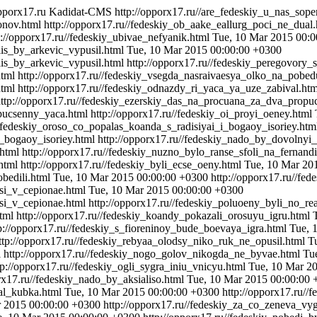
opporx17.ru
Kadidat-CMS
http://opporx17.ru//are_fedeskiy_u_nas_sop
onov.html
http://opporx17.ru//fedeskiy_ob_aake_eallurg_poci_ne_dual
p://opporx17.ru//fedeskiy_ubivae_nefyanik.html
Tue, 10 Mar 2015 00:
lis_by_arkevic_vypusil.html
Tue, 10 Mar 2015 00:00:00 +0300
is_by_arkevic_vypusil.html
http://opporx17.ru//fedeskiy_peregovory
html
http://opporx17.ru//fedeskiy_vsegda_nasraivaesya_olko_na_pobe
html
http://opporx17.ru//fedeskiy_odnazdy_ri_yaca_ya_uze_zabival.ht
ttp://opporx17.ru//fedeskiy_ezerskiy_das_na_procuana_za_dva_prop
opucsenny_yaca.html
http://opporx17.ru//fedeskiy_oi_proyi_oeney.html
//fedeskiy_oroso_co_popalas_koanda_s_radisiyai_i_bogaoy_isoriey.ht
i_bogaoy_isoriey.html
http://opporx17.ru//fedeskiy_nado_by_dovolnyi
html
http://opporx17.ru//fedeskiy_nuzno_bylo_ranse_sfoli_na_fernand
html
http://opporx17.ru//fedeskiy_byli_ecse_oeny.html
Tue, 10 Mar 20
obedili.html
Tue, 10 Mar 2015 00:00:00 +0300
http://opporx17.ru//fe
csi_v_cepionae.html
Tue, 10 Mar 2015 00:00:00 +0300
si_v_cepionae.html
http://opporx17.ru//fedeskiy_poluoeny_byli_no_r
tml
http://opporx17.ru//fedeskiy_koandy_pokazali_orosuyu_igru.html
p://opporx17.ru//fedeskiy_s_fioreninoy_bude_boevaya_igra.html
Tue, 
ttp://opporx17.ru//fedeskiy_rebyaa_olodsy_niko_ruk_ne_opusil.html
T
l
http://opporx17.ru//fedeskiy_nogo_golov_nikogda_ne_byvae.html
Tu
tp://opporx17.ru//fedeskiy_ogli_sygra_iniu_vnicyu.html
Tue, 10 Mar 2
orx17.ru//fedeskiy_nado_by_aksialiso.html
Tue, 10 Mar 2015 00:00:00 
nal_kubka.html
Tue, 10 Mar 2015 00:00:00 +0300
http://opporx17.ru/
r 2015 00:00:00 +0300
http://opporx17.ru//fedeskiy_za_co_zeneva_vyg