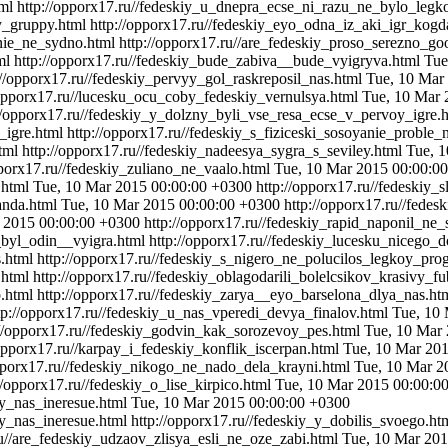
ml
http://opporx17.ru//fedeskiy_u_dnepra_ecse_ni_razu_ne_bylo_leg
y_gruppy.html
http://opporx17.ru//fedeskiy_eyo_odna_iz_aki_igr_ko
nie_ne_sydno.html
http://opporx17.ru//are_fedeskiy_proso_serezno_go
ml
http://opporx17.ru//fedeskiy_bude_zabiva__bude_vyigryva.html
Tue
://opporx17.ru//fedeskiy_pervyy_gol_raskreposil_nas.html
Tue, 10 Mar
/opporx17.ru//lucesku_ocu_coby_fedeskiy_vernulsya.html
Tue, 10 Mar 
//opporx17.ru//fedeskiy_y_dolzny_byli_vse_resa_ecse_v_pervoy_igre.
_igre.html
http://opporx17.ru//fedeskiy_s_fiziceski_sosoyanie_proble
tml
http://opporx17.ru//fedeskiy_nadeesya_sygra_s_seviley.html
Tue, 
pporx17.ru//fedeskiy_zuliano_ne_vaalo.html
Tue, 10 Mar 2015 00:00:0
.html
Tue, 10 Mar 2015 00:00:00 +0300
http://opporx17.ru//fedeskiy
anda.html
Tue, 10 Mar 2015 00:00:00 +0300
http://opporx17.ru//fed
 2015 00:00:00 +0300
http://opporx17.ru//fedeskiy_rapid_naponil_ne_
n_byl_odin__vyigra.html
http://opporx17.ru//fedeskiy_lucesku_nicego
.html
http://opporx17.ru//fedeskiy_s_nigero_ne_polucilos_legkoy_pro
.html
http://opporx17.ru//fedeskiy_oblagodarili_bolelcsikov_krasivy_f
o.html
http://opporx17.ru//fedeskiy_zarya__eyo_barselona_dlya_nas.ht
tp://opporx17.ru//fedeskiy_u_nas_vperedi_devya_finalov.html
Tue, 10
://opporx17.ru//fedeskiy_godvin_kak_sorozevoy_pes.html
Tue, 10 Mar
/opporx17.ru//karpay_i_fedeskiy_konflik_iscerpan.html
Tue, 10 Mar 20
opporx17.ru//fedeskiy_nikogo_ne_nado_dela_krayni.html
Tue, 10 Mar 2
//opporx17.ru//fedeskiy_o_lise_kirpico.html
Tue, 10 Mar 2015 00:00:0
yy_nas_ineresue.html
Tue, 10 Mar 2015 00:00:00 +0300
y_nas_ineresue.html
http://opporx17.ru//fedeskiy_y_dobilis_svoego.ht
ru//are_fedeskiy_udzaov_zlisya_esli_ne_oze_zabi.html
Tue, 10 Mar 201