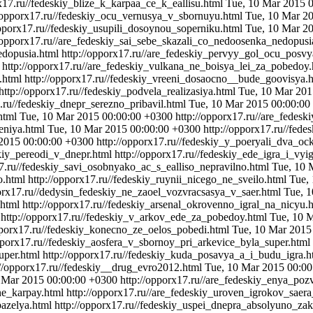
rx17.ru//fedeskiy_blize_k_karpaa_ce_k_eallisu.html
Tue, 10 Mar 2015 
//opporx17.ru//fedeskiy_ocu_vernusya_v_sbornuyu.html
Tue, 10 Mar 2
opporx17.ru//fedeskiy_usupili_dosoynou_soperniku.html
Tue, 10 Mar 2
//opporx17.ru//are_fedeskiy_sai_sebe_skazali_co_nedoosenka_nedopus
edopusia.html
http://opporx17.ru//are_fedeskiy_pervyy_gol_ocu_posv
http://opporx17.ru//are_fedeskiy_vulkana_ne_boisya_lei_za_pobedoy
.html
http://opporx17.ru//fedeskiy_vreeni_dosaocno__bude_goovisya.
http://opporx17.ru//fedeskiy_podvela_realizasiya.html
Tue, 10 Mar 201
7.ru//fedeskiy_dnepr_serezno_pribavil.html
Tue, 10 Mar 2015 00:00:00
.html
Tue, 10 Mar 2015 00:00:00 +0300
http://opporx17.ru//are_fedes
zeniya.html
Tue, 10 Mar 2015 00:00:00 +0300
http://opporx17.ru//fed
2015 00:00:00 +0300
http://opporx17.ru//fedeskiy_y_poeryali_dva_oc
skiy_pereodi_v_dnepr.html
http://opporx17.ru//fedeskiy_ede_igra_i_vyi
17.ru//fedeskiy_savi_osobnyako_ac_s_ealliso_nepravilno.html
Tue, 10 
o.html
http://opporx17.ru//fedeskiy_ruynii_nicego_ne_sveilo.html
Tue,
porx17.ru//dedysin_fedeskiy_ne_zaoel_vozvracsasya_v_saer.html
Tue, 
.html
http://opporx17.ru//fedeskiy_arsenal_okrovenno_igral_na_nicyu.
http://opporx17.ru//fedeskiy_v_arkov_ede_za_pobedoy.html
Tue, 10 
pporx17.ru//fedeskiy_konecno_ze_oelos_pobedi.html
Tue, 10 Mar 2015
opporx17.ru//fedeskiy_aosfera_v_sbornoy_pri_arkevice_byla_super.html
uper.html
http://opporx17.ru//fedeskiy_kuda_posavya_a_i_budu_igra.
://opporx17.ru//fedeskiy__drug_evro2012.html
Tue, 10 Mar 2015 00:0
 Mar 2015 00:00:00 +0300
http://opporx17.ru//are_fedeskiy_enya_po
ne_karpay.html
http://opporx17.ru//are_fedeskiy_uroven_igrokov_sae
azelya.html
http://opporx17.ru//fedeskiy_uspei_dnepra_absolyuno_za