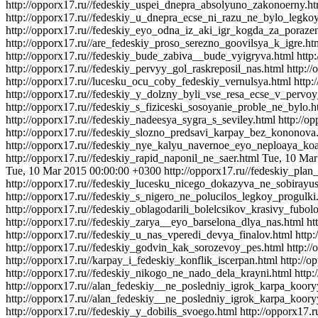
http://opporx17.ru//fedeskiy_uspei_dnepra_absolyuno_zakonoerny.ht
http://opporx17.ru//fedeskiy_u_dnepra_ecse_ni_razu_ne_bylo_legko
http://opporx17.ru//fedeskiy_eyo_odna_iz_aki_igr_kogda_za_poraze
http://opporx17.ru//are_fedeskiy_proso_serezno_goovilsya_k_igre.ht
http://opporx17.ru//fedeskiy_bude_zabiva__bude_vyigryva.html
http
http://opporx17.ru//fedeskiy_pervyy_gol_raskreposil_nas.html
http:/
http://opporx17.ru//lucesku_ocu_coby_fedeskiy_vernulsya.html
http:
http://opporx17.ru//fedeskiy_y_dolzny_byli_vse_resa_ecse_v_pervoy
http://opporx17.ru//fedeskiy_s_fiziceski_sosoyanie_proble_ne_bylo.h
http://opporx17.ru//fedeskiy_nadeesya_sygra_s_seviley.html
http://o
http://opporx17.ru//fedeskiy_slozno_predsavi_karpay_bez_kononova
http://opporx17.ru//fedeskiy_nye_kalyu_navernoe_eyo_neploaya_ko
http://opporx17.ru//fedeskiy_rapid_naponil_ne_saer.html
Tue, 10 Mar
Tue, 10 Mar 2015 00:00:00 +0300
http://opporx17.ru//fedeskiy_pla
http://opporx17.ru//fedeskiy_lucesku_nicego_dokazyva_ne_sobirayus
http://opporx17.ru//fedeskiy_s_nigero_ne_polucilos_legkoy_progulki
http://opporx17.ru//fedeskiy_oblagodarili_bolelcsikov_krasivy_fubol
http://opporx17.ru//fedeskiy_zarya__eyo_barselona_dlya_nas.html
ht
http://opporx17.ru//fedeskiy_u_nas_vperedi_devya_finalov.html
http
http://opporx17.ru//fedeskiy_godvin_kak_sorozevoy_pes.html
http:/
http://opporx17.ru//karpay_i_fedeskiy_konflik_iscerpan.html
http://
http://opporx17.ru//fedeskiy_nikogo_ne_nado_dela_krayni.html
http:
http://opporx17.ru//alan_fedeskiy__ne_posledniy_igrok_karpa_koor
http://opporx17.ru//alan_fedeskiy__ne_posledniy_igrok_karpa_koory
http://opporx17.ru//fedeskiy_y_dobilis_svoego.html
http://opporx17.