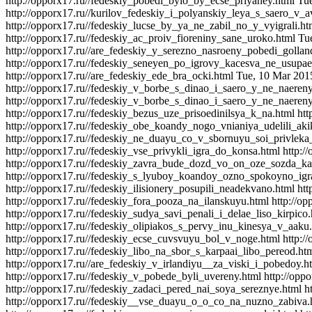
http://opporx17.ru//fedeskiy_pobedi_bylo_by_ecse_priyaney.html
Tu
http://opporx17.ru//kurilov_fedeskiy_i_polyanskiy_leya_s_saero_v_a
http://opporx17.ru//fedeskiy_lucse_by_ya_ne_zabil_no_y_vyigrali.h
http://opporx17.ru//fedeskiy_ac_proiv_fioreniny_sane_uroko.html
Tu
http://opporx17.ru//are_fedeskiy_y_serezno_nasroeny_pobedi_golla
http://opporx17.ru//fedeskiy_seneyen_po_igrovy_kacesva_ne_usupa
http://opporx17.ru//are_fedeskiy_ede_bra_ocki.html
Tue, 10 Mar 201
http://opporx17.ru//fedeskiy_v_borbe_s_dinao_i_saero_y_ne_naeren
http://opporx17.ru//fedeskiy_v_borbe_s_dinao_i_saero_y_ne_naeren
http://opporx17.ru//fedeskiy_bezus_uze_prisoedinilsya_k_na.html
htt
http://opporx17.ru//fedeskiy_obe_koandy_nogo_vnianiya_udelili_aki
http://opporx17.ru//fedeskiy_ne_duayu_co_v_sbornuyu_soi_privleka
http://opporx17.ru//fedeskiy_vse_privykli_igra_do_konsa.html
http:/
http://opporx17.ru//fedeskiy_zavra_bude_dozd_vo_on_oze_sozda_ka
http://opporx17.ru//fedeskiy_s_lyuboy_koandoy_ozno_spokoyno_igr
http://opporx17.ru//fedeskiy_ilisionery_posupili_neadekvano.html
htt
http://opporx17.ru//fedeskiy_fora_pooza_na_ilanskuyu.html
http://o
http://opporx17.ru//fedeskiy_sudya_savi_penali_i_delae_liso_kirpico
http://opporx17.ru//fedeskiy_olipiakos_s_pervy_inu_kinesya_v_aaku
http://opporx17.ru//fedeskiy_ecse_cuvsvuyu_bol_v_noge.html
http:/
http://opporx17.ru//fedeskiy_libo_na_sbor_s_karpaai_libo_pereod.ht
http://opporx17.ru//are_fedeskiy_v_irlandiyu__za_viski_i_pobedoy.h
http://opporx17.ru//fedeskiy_v_pobede_byli_uvereny.html
http://opp
http://opporx17.ru//fedeskiy_zadaci_pered_nai_soya_sereznye.html
h
http://opporx17.ru//fedeskiy__vse_duayu_o_o_co_na_nuzno_zabiva.