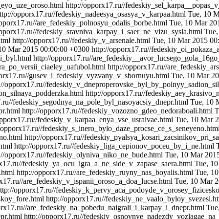
s_eyo_uze_oroso.html
http://opporx17.ru//fedeskiy_sel_karpa__popas_
ttp://opporx17.ru//fedeskiy_nadeesya_osasya_v_karpaa.html
Tue, 10 M
opporx17.ru//are_fedeskiy_polnosyu_odalis_borbe.html
Tue, 10 Mar 20
opporx17.ru//fedeskiy_sravniva_karpay_i_saer_ne_vizu_sysla.html
Tue,
html
http://opporx17.ru//fedeskiy_v_arsenale.html
Tue, 10 Mar 2015 00
10 Mar 2015 00:00:00 +0300
http://opporx17.ru//fedeskiy_oi_pokaza_
li_byl.html
http://opporx17.ru//are_fedeskiy__avor_lucsego_gola_16go
ra_po_versii_ciaeley_uafubol.html
http://opporx17.ru//are_fedeskiy_ar
porx17.ru//gusev_i_fedeskiy_vyzvany_v_sbornuyu.html
Tue, 10 Mar 2
p://opporx17.ru//fedeskiy_v_dneproperovske_byl_by_polnyy_sadion_s
on_silnaya_podderzka.html
http://opporx17.ru//fedeskiy_aey_krasivo_
7.ru//fedeskiy_segodnya_na_pole_byl_nasoyacsiy_dnepr.html
Tue, 10 
pr.html
http://opporx17.ru//fedeskiy_vozozno_gdeo_nedoraboali.html
T
/opporx17.ru//fedeskiy_v_karpaa_enya_vse_usraivae.html
Tue, 10 Mar 
//opporx17.ru//fedeskiy_s_inero_bylo_daze_procse_ce_s_seneyeno.htm
no.html
http://opporx17.ru//fedeskiy_pyalsya_kosari_zacsinikov_pri_s
html
http://opporx17.ru//fedeskiy_liga_cepionov_poceu_by_i_ne.html
://opporx17.ru//fedeskiy_olyniva_niko_ne_bude.html
Tue, 10 Mar 201
rx17.ru//fedeskiy_ya_ocu_igra_a_ne_side_v_zapase_saera.html
Tue, 10
.html
http://opporx17.ru//are_fedeskiy_ruyny_nas_boyalis.html
Tue, 1
rx17.ru//are_fedeskiy_v_ispanii_oroso_a_doa_lucse.html
Tue, 10 Mar 
ttp://opporx17.ru//fedeskiy_k_pervy_aca_podoyde_v_orosey_fizicesk
skoy_fore.html
http://opporx17.ru//fedeskiy_ne_vaalo_byloy_svezesi.h
orx17.ru//are_fedeskiy_na_pobedu_naigrali_i_karpay_i_dnepr.html
Tue
pr.html
http://opporx17.ru//fedeskiy_osnovnye_nadezdy_vozlagae_na