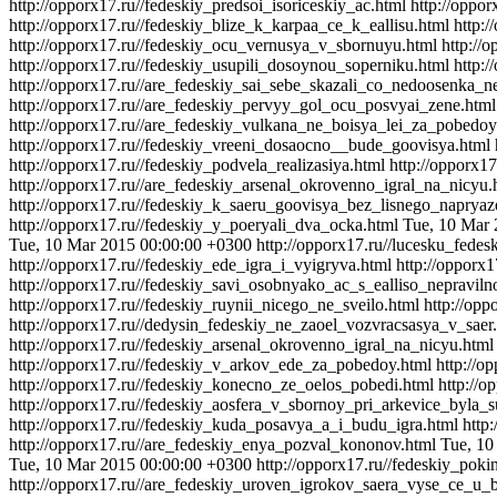
http://opporx17.ru//fedeskiy_predsoi_isoriceskiy_ac.html
http://oppo
http://opporx17.ru//fedeskiy_blize_k_karpaa_ce_k_eallisu.html
http:
http://opporx17.ru//fedeskiy_ocu_vernusya_v_sbornuyu.html
http://
http://opporx17.ru//fedeskiy_usupili_dosoynou_soperniku.html
http:
http://opporx17.ru//are_fedeskiy_sai_sebe_skazali_co_nedoosenka_n
http://opporx17.ru//are_fedeskiy_pervyy_gol_ocu_posvyai_zene.html
http://opporx17.ru//are_fedeskiy_vulkana_ne_boisya_lei_za_pobedoy
http://opporx17.ru//fedeskiy_vreeni_dosaocno__bude_goovisya.html
http://opporx17.ru//fedeskiy_podvela_realizasiya.html
http://opporx1
http://opporx17.ru//are_fedeskiy_arsenal_okrovenno_igral_na_nicyu
http://opporx17.ru//fedeskiy_k_saeru_goovisya_bez_lisnego_naprya
http://opporx17.ru//fedeskiy_y_poeryali_dva_ocka.html
Tue, 10 Mar 
Tue, 10 Mar 2015 00:00:00 +0300
http://opporx17.ru//lucesku_fede
http://opporx17.ru//fedeskiy_ede_igra_i_vyigryva.html
http://opporx
http://opporx17.ru//fedeskiy_savi_osobnyako_ac_s_ealliso_nepraviln
http://opporx17.ru//fedeskiy_ruynii_nicego_ne_sveilo.html
http://op
http://opporx17.ru//dedysin_fedeskiy_ne_zaoel_vozvracsasya_v_saer
http://opporx17.ru//fedeskiy_arsenal_okrovenno_igral_na_nicyu.html
http://opporx17.ru//fedeskiy_v_arkov_ede_za_pobedoy.html
http://o
http://opporx17.ru//fedeskiy_konecno_ze_oelos_pobedi.html
http://
http://opporx17.ru//fedeskiy_aosfera_v_sbornoy_pri_arkevice_byla_s
http://opporx17.ru//fedeskiy_kuda_posavya_a_i_budu_igra.html
http
http://opporx17.ru//are_fedeskiy_enya_pozval_kononov.html
Tue, 10
Tue, 10 Mar 2015 00:00:00 +0300
http://opporx17.ru//fedeskiy_poki
http://opporx17.ru//are_fedeskiy_uroven_igrokov_saera_vyse_ce_u_b