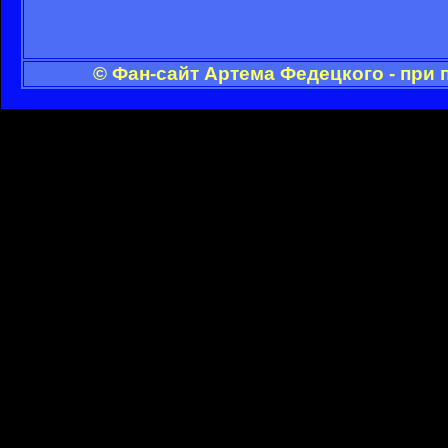
© Фан-сайт Артема Федецкого - при