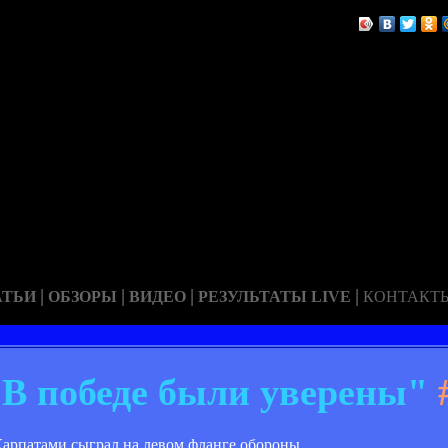
|
|
|
|
АТЬИ
ОБЗОРЫ
ВИДЕО
РЕЗУЛЬТАТЫ LIVE
КОНТАКТ
В победе были уверены"
арпатами сыграл на левом фланге обороны.