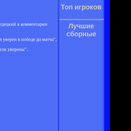
Топ игроков
Федецкий в комментарии
Лучшие
сборные
 уверен в победе до матча".
были уверены".