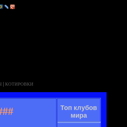
|
Ы
КОТИРОВКИ
Топ клубов
###
мира