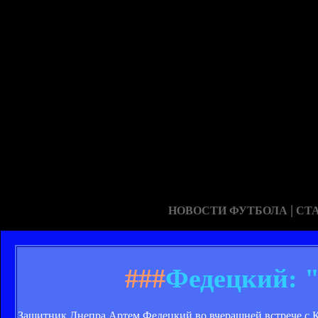
|
НОВОСТИ ФУТБОЛА
СТ
###
Федецкий: "
Защитник Днепра Артем Федецкий во вчерашней встрече с К