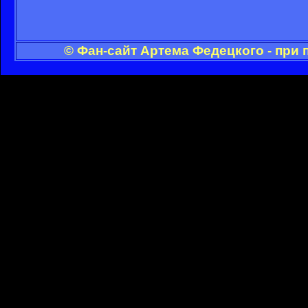
© Фан-сайт Артема Федецкого - при