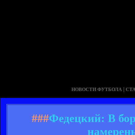
|
НОВОСТИ ФУТБОЛА
СТ
###
Федецкий: В бо
намерены