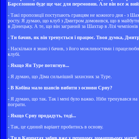
Барселоною буде ще час для перемовин. Але він все ж вийш
- Такі пропозиції поступають гравцям не кожного дня - з Ша
росту. Я думаю, що клуб з Дмитром домовився, що в майбутнь
в Донецьку. А те, що він заграний за Шахтар в Лізі чемпіонів
- Ти бачив, як він тренується і працює. Твоя думка, Дмит
- Наскільки я знаю і бачив, з його можливостями і працелюб
клубі.
- Якщо Яя Туре потягнув...
- Я думаю, що Діма сильніший захисник за Туре.
- В Кобіна мало шансів вибити з основи Срну?
- Я думаю, що так. Так і мені було важко. Ніби тренувався на
пограти.
- Якщо Срну продадуть, тоді...
- Так, це єдиний варіант пробитись в основу.
- Ти в Карпатах забив вже у першому домашньому матчі. 