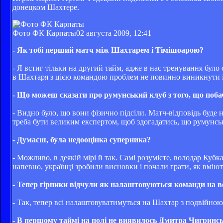
донецком Шахтере.
Фото ФК Карпаты
02 августа 2009, 12:41
- Як тобі перший матч між Шахтарем і Тімішоарою?
- Я встиг тільки на другий тайм, адже в нас тренування було 
в Шахтаря з цією командою проблем не повинно виникнути і в
- Що можеш сказати про румунський клуб з того, що поб
- Видно було, що вони фізично підсіли. Матч-відповідь буде
треба бути великим експертом, щоб здогадатись, що румунськ
- Думаєш, була недооцінка суперника?
- Можливо, в деякій мірі й так. Самі розумієте, володар Ку
напевно, українці зробили висновки і почали грати, як вміют
- Тепер гірники відчули як налаштовуються команди на
- Так, тепер всі налаштовуватимуться на Шахтар з подвійною е
- В першому таймі на полі не виявилось Дмитра Чигринсько