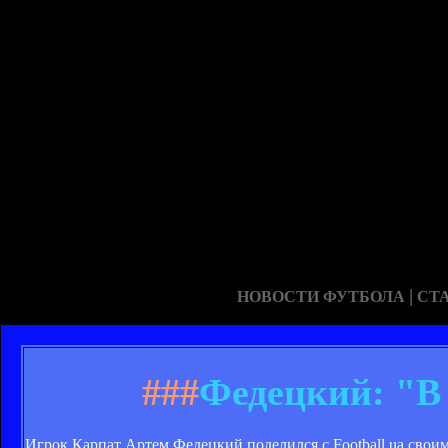
|
НОВОСТИ ФУТБОЛА
СТ
###
Федецкий: "В 
Игрок Карпат Артем Федецкий поделился с Football.ua своим