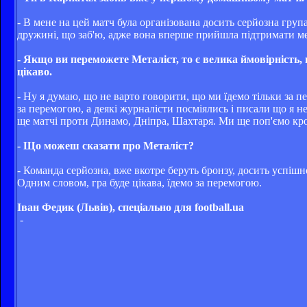
- В мене на цей матч була організована досить серйозна група
дружині, що заб'ю, адже вона вперше прийшла підтримати мен
- Якщо ви переможете Металіст, то є велика ймовірність
цікаво.
- Ну я думаю, що не варто говорити, що ми їдемо тільки за 
за перемогою, а деякі журналісти посміялись і писали що я н
ще матчі проти Динамо, Дніпра, Шахтаря. Ми ще поп'ємо кр
- Що можеш сказати про Металіст?
- Команда серйозна, вже вкотре беруть бронзу, досить успішн
Одним словом, гра буде цікава, їдемо за перемогою.
Іван Федик (Львів), спеціально для football.ua
-