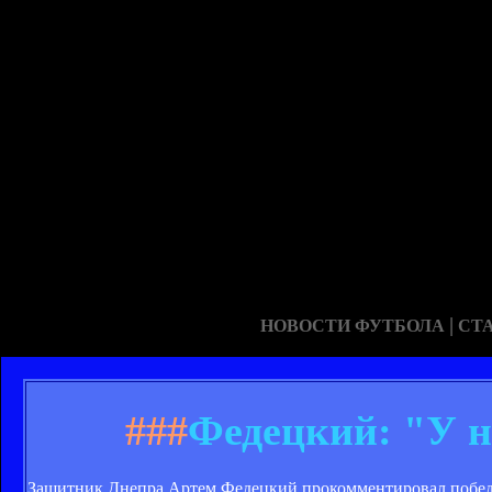
|
НОВОСТИ ФУТБОЛА
СТ
###
Федецкий: "У н
Защитник Днепра Артем Федецкий прокомментировал победу