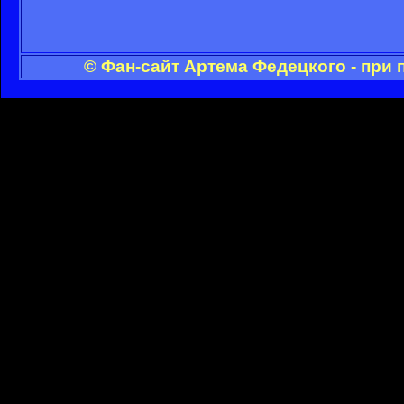
© Фан-сайт Артема Федецкого - при