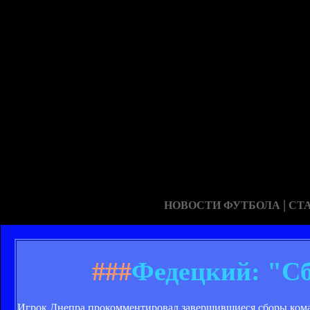
|
НОВОСТИ ФУТБОЛА
СТ
###
Федецкий: "С
Игрок Днепра прокомментировал завершившиеся сборы ком