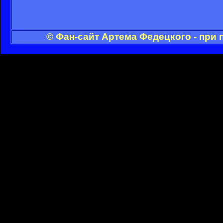
© Фан-сайт Артема Федецкого - при