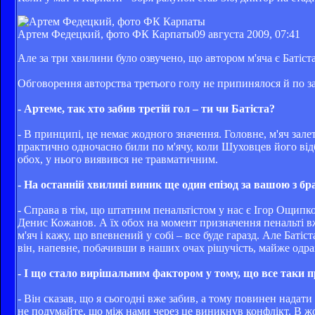
Артем Федецкий, фото ФК Карпаты
09 августа 2009, 07:41
Але за три хвилини було озвучено, що автором м'яча є Батіст
Обговорення авторства третього голу не припинялося й по за
- Артеме, так хто забив третій гол – ти чи Батіста?
- В принципі, це немає жодного значення. Головне, м'яч залеті
практично одночасно били по м'ячу, коли Шуховцев його відби
обох, у нього виявився не травматичним.
- На останній хвилині виник ще один епізод за вашою з бр
- Справа в тім, що штатним пенальтістом у нас є Ігор Ощипко,
Денис Кожанов. А їх обох на момент призначення пенальті вж
м'яч і кажу, що впевнений у собі – все буде гаразд. Але Батіс
він, напевне, побачивши в наших очах рішучість, майже одра
- І що стало вирішальним фактором у тому, що все таки п
- Він сказав, що я сьогодні вже забив, а тому повинен надат
не подумайте, що між нами через це виникнув конфлікт. В ж