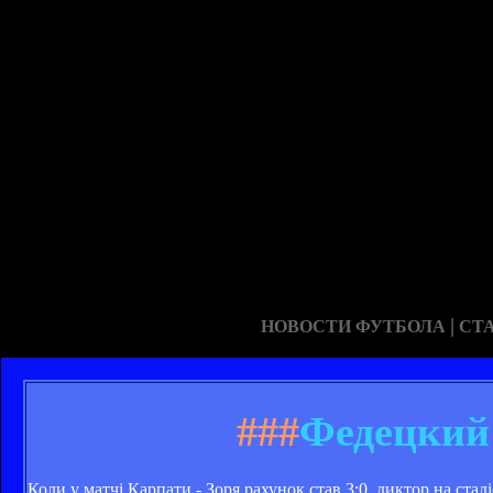
|
НОВОСТИ ФУТБОЛА
СТ
###
Федецкий:
Коли у матчі Карпати - Зоря рахунок став 3:0, диктор на ста