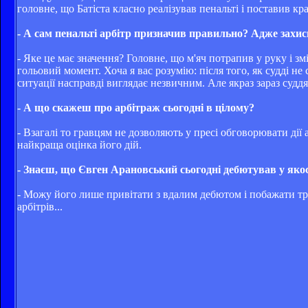
головне, що Батіста класно реалізував пенальті і поставив кра
- А сам пенальті арбітр призначив правильно? Адже захисн
- Яке це має значення? Головне, що м'яч потрапив у руку і з
гольовий момент. Хоча я вас розумію: після того, як судді не
ситуації насправді виглядає незвичним. Але якраз зараз суддя
- А що скажеш про арбітраж сьогодні в цілому?
- Взагалі то гравцям не дозволяють у пресі обговорювати дії 
найкраща оцінка його дій.
- Знаєш, що Євген Арановський сьогодні дебютував у якос
- Можу його лише привітати з вдалим дебютом і побажати трим
арбітрів...