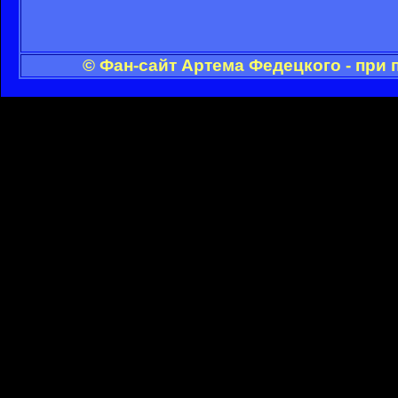
© Фан-сайт Артема Федецкого - при