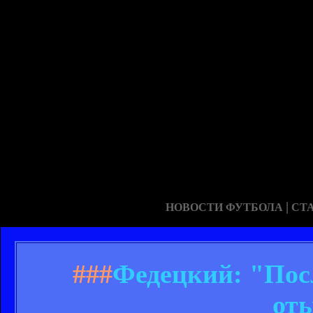
|
НОВОСТИ ФУТБОЛА
СТ
###
Федецкий: "Пос
от