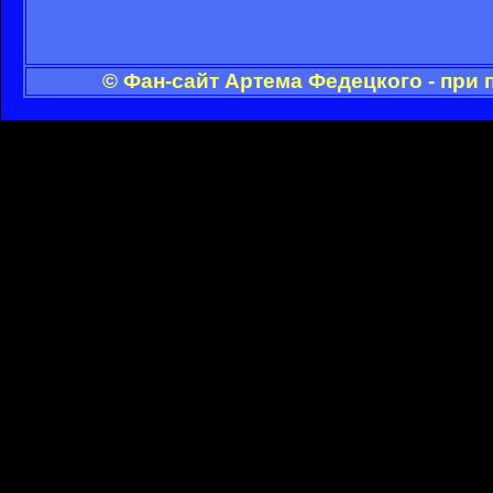
© Фан-сайт Артема Федецкого - при