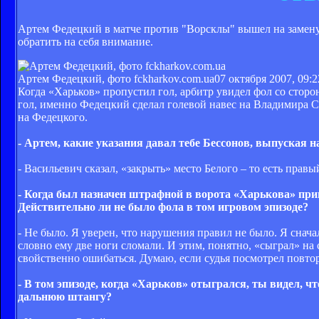
Артем Федецкий в матче против "Ворсклы" вышел на замену н
обратить на себя внимание.
Артем Федецкий, фото fckharkov.com.ua
07 октября 2007, 09:2
Когда «Харьков» пропустил гол, арбитр увидел фол со сторо
гол, именно Федецкий сделал голевой навес на Владимира С
на Федецкого.
- Артем, какие указания давал тебе Бессонов, выпуская н
- Васильевич сказал, «закрыть» место Белого – то есть прав
- Когда был назначен штрафной в ворота «Харькова» прив
Действительно ли не было фола в том игровом эпизоде?
- Не было. Я уверен, что нарушения правил не было. Я снача
словно ему две ноги сломали. И этим, понятно, «сыграл» на 
свойственно ошибаться. Думаю, если судья посмотрел повтор
- В том эпизоде, когда «Харьков» отыгрался, ты видел, ч
дальнюю штангу?