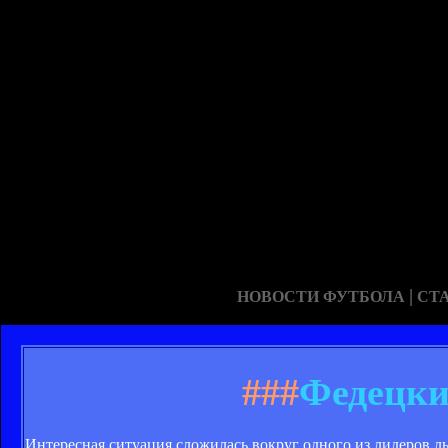
|
НОВОСТИ ФУТБОЛА
СТ
###
Федецки
Интересная ситуация сложилась вокруг одного из лидеров л