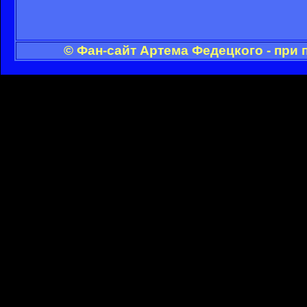
© Фан-сайт Артема Федецкого - при