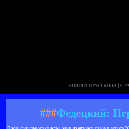
|
НОВОСТИ ФУТБОЛА
СТ
###
Федецкий: Пер
После финального свистка один из авторов голов в ворота 