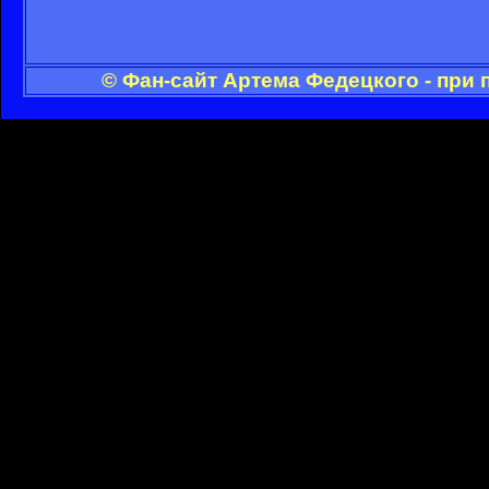
© Фан-сайт Артема Федецкого - при