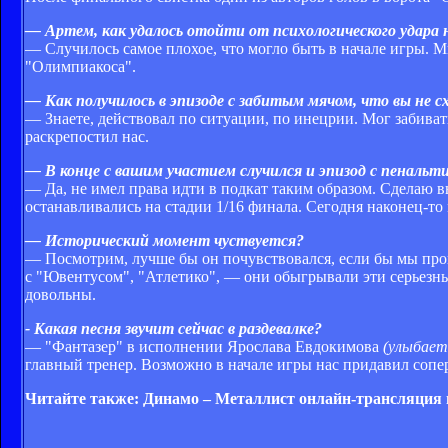
— Артем, как удалось отойти от психологического удара н
— Cлучилось самое плохое, что могло быть в начале игры. 
"Олимпиакоса".
— Как получилось в эпизоде с забитым мячом, что вы не схв
— Знаете, действовал по ситуации, по инецрии. Мог забивать 
раскрепостил нас.
— В конце с вашим участием случился и эпизод с пенальти.
— Да, не имел права идти в подкат таким образом. Сделаю в
останавливались на стадии 1/16 финала. Сегодня наконец-то
— Исторический момент чуствуется?
— Посмотрим, лучше бы он почувствовался, если бы мы прош
с "Ювентусом", "Атлетико", — они обыгрывали эти серьезные 
довольны.
- Какая песня звучит сейчас в раздевалке?
— "Фантазер" в исполнении Ярослава Евдокимова
(улыбает
главный тренер. Возможно в начале игры нас придавил сопер
Читайте также: Динамо – Металлист онлайн-трансляция