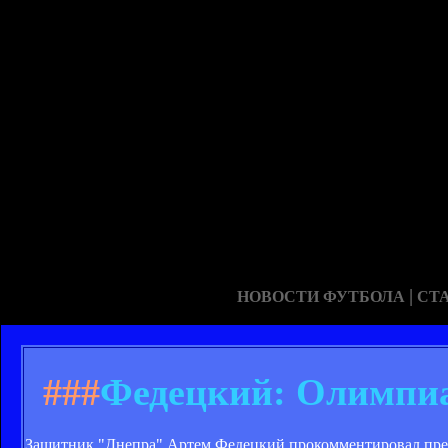
|
НОВОСТИ ФУТБОЛА
СТ
###
Федецкий: Олимпиак
Защитник "Днепра" Артем Федецкий прокомментировал пре