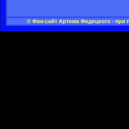
© Фан-сайт Артема Федецкого - при