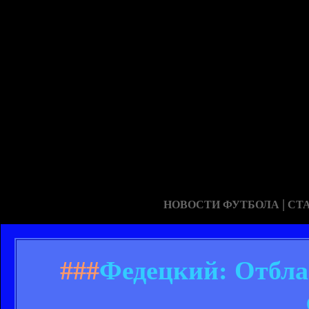
|
НОВОСТИ ФУТБОЛА
СТ
###
Федецкий: Отбла