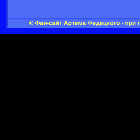
© Фан-сайт Артема Федецкого - при