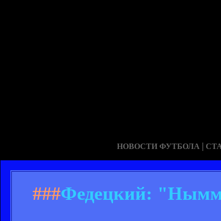
|
НОВОСТИ ФУТБОЛА
СТ
###
Федецкий: "Нымме