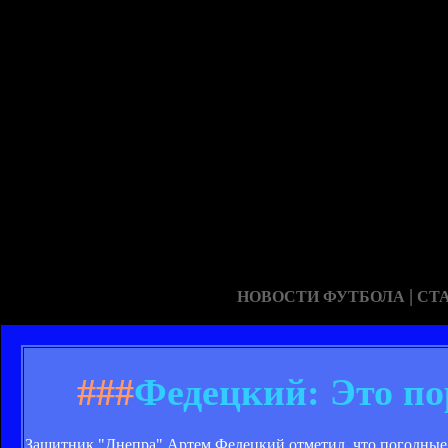
|
НОВОСТИ ФУТБОЛА
СТ
###
Федецкий: Это по
Защитник "Днепра" Артем Федецкий отметил, что погодные