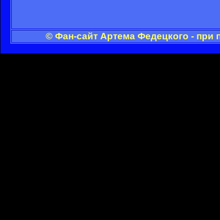
© Фан-сайт Артема Федецкого - при