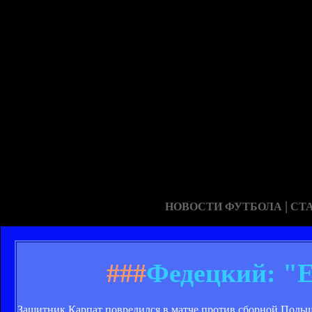
|
НОВОСТИ ФУТБОЛА
СТ
###
Федецкий: "Е
Защитник Карпат повредился в матче против сборной Польш