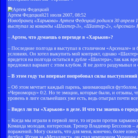
Артем Федецкий
21 июля 2007, 08:52
Новобранец «Харькова» Артем Федецкий родился 30 апреля 19
выступал за команды «Шахтер-3», «Шахтер-2», «Арсенал» Ки
–
Артем, что думаешь о переходе в «Харьков»?
– Последние полгода я выступал в столичном «Арсенале» и 
условиях. Он хотел выкупить мой контракт, однако «Шахтер» 
придется на полгода остаться в дубле «Шахтера», так как вр
предложил вариант с этим клубом. Я не долго раздумывал и 
– В этом году ты впервые попробовал силы выступлений 
– Об этом мечтает каждый парень, занимающийся футболом.
«Черноморцу» 0:2. Но те эмоции, которые были, и отзывы, ч
уровень в лиге сильнейших уже есть, ведь отыграл почти все
– Видел ли ты «Харьков» в деле. И что ты знаешь о город
– Когда мы играли в первой лиге, то играли против харьков
Команда молодая, интересная. Тренер Владимир Бессонов – 
поражений. Могу сказать, что для меня, конечно, более изв
футбол. Играя за «Металлист», он стал чемпионом Украины с