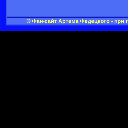
© Фан-сайт Артема Федецкого - при