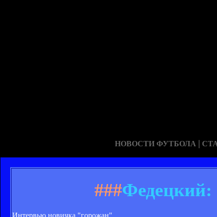
|
НОВОСТИ ФУТБОЛА
СТ
###
Федецкий: 
Интервью новичка "горожан".