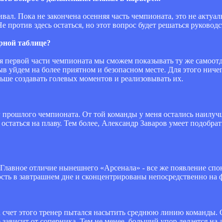
ривал. Пока не закончена осенняя часть чемпионата, это не актуа
е против здесь остаться, но этот вопрос будет решаться руковод
рной таблице?
я первой части чемпионата мы сможем показывать ту же самоотда
ыв уйдем на более приятном и безопасном месте. Для этого нич
ьше создавать голевых моментов и реализовывать их.
уг прошлого чемпионата. От той команды у меня остались наилу
статься на плаву. Тем более, Александр Заваров умеет подобра
 Главное отличие нынешнего «Арсенала» - все же появление спонс
ость в завтрашнем дне и сконцентрированы непосредственно на 
а счет этого тренер пытался насытить среднюю линию команды. 
зависит от соперника. Тем не менее, больший упор делается на а