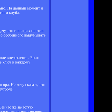
льно. На данный момент я
ством клуба.
чу, что и в играх против
его особенного выдумывать
чшие впечатления. Было
ть ключ к каждому
ора. Не хочу сказать, что
футболе.
Сейчас же зачастую
таку, свидетельство чему –