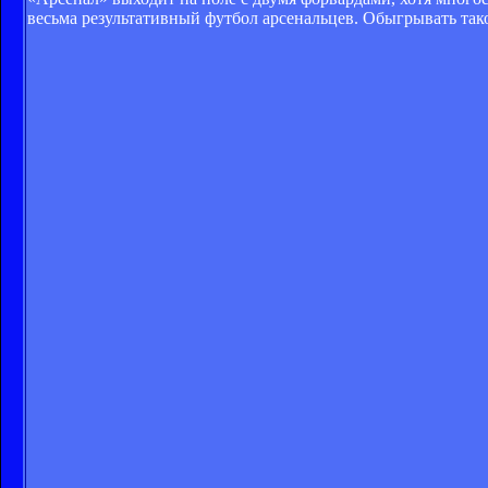
весьма результативный футбол арсенальцев. Обыгрывать тако