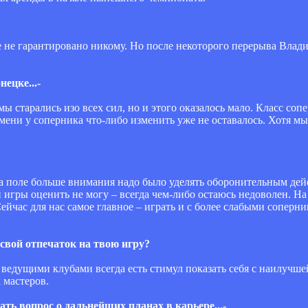
ве не гарантировано никому. Но после некоторого перерыва Влад
ецке...-
ы старались изо всех сил, но и этого оказалось мало. Класс соп
мени у соперника что-либо изменить уже не оставалось. Хотя мы
а поле больше внимания надо было уделять оборонительным дей
ры оценить не могу – всегда чем-либо остаюсь недоволен. На се
ейчас для нас самое главное – играть и с более слабыми соперни
свой отпечаток на твою игру?
с ведущими клубами всегда есть стимул показать себя с наилучш
 мастеров.
ать вопрос о дальнейших планах в карьере...-