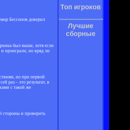
Топ игроков
имир Бессонов доверил
Лучшие
сборные
ерника был выше, хотя если
 и проиграли, но вряд ли
ствиям, но при первой
й раз – это результат, в
ками с такой же
ей стороны и проверить