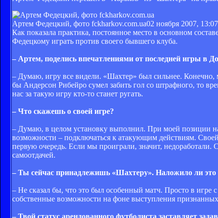
Артем Федецкий, фото fckharkov.com.ua
02 ноября 2007, 13:07
Как показала практика, постоянное место в основном соста
Федецкому играть против своего бывшего клуба.
– Артем, поделись впечатлениями от последней игры в Дон
– Думаю, игру все видели. «Шахтер» был сильнее. Конечно, м
бы Андерсон Рибейро сумел забить гол со штрафного, то вре
нас за такую игру кто-то станет ругать.
– Что скажешь о своей игре?
– Думаю, в целом установку выполнил. При моей позиции н
возможности – подключаться к атакующим действиям. Своей иг
первую очередь. Если мы проиграли, значит, недоработали. С
самоотдачей.
– Ты сейчас принадлежишь «Шахтеру». Наложило ли это 
– Не сказал бы, что это был особенный матч. Просто в игре 
собственные возможности на фоне выступления признанных
– Твой статус арендованного футболиста заставляет задав