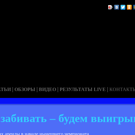
|
|
|
|
АТЬИ
ОБЗОРЫ
ВИДЕО
РЕЗУЛЬТАТЫ LIVE
КОНТАКТ
забивать – будем выигры
ах аренды в начале нынешнего чемпионата.