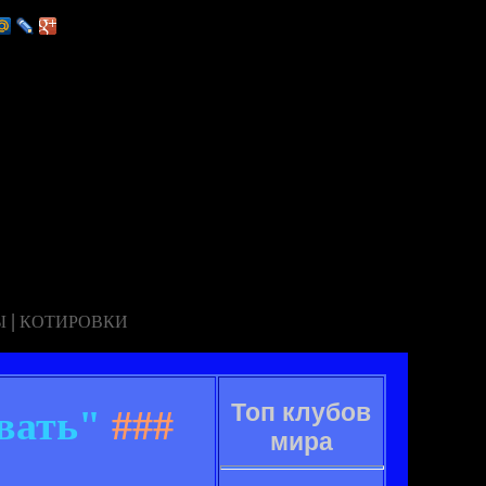
|
Ы
КОТИРОВКИ
Топ клубов
вать"
###
мира