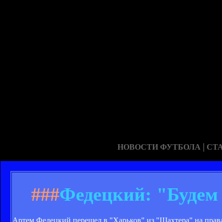
|
НОВОСТИ ФУТБОЛА
СТ
###
Федецкий: "Будем 
Артем Федецкий перешел в "Харьков" из "Шахтера" на прав