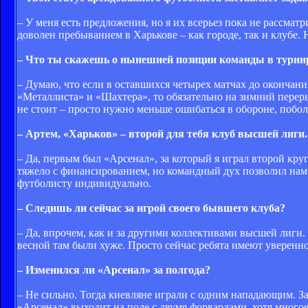
– У меня есть предложения, но я их всерьез пока не рассмат
доволен пребыванием в Харькове – как городе, так и клубе. Н
– Что ты скажешь о нынешней позиции команды в турни
– Думаю, что если в оставшихся четырех матчах до окончани
«Металлиста» и «Шахтера», то обязательно на зимний перер
не стоит – просто нужно меньше ошибаться в обороне, побол
– Артем, «Харьков» – второй для тебя клуб высшей лиги.
– Да, первым был «Арсенал», за который я играл второй кр
тяжело с финансированием, но командный дух позволил нам о
футболисту индивидуально.
– Следишь ли сейчас за игрой своего бывшего клуба?
– Да, впрочем, как и за другими коллективами высшей лиги.
весной там были хуже. Просто сейчас ребята имеют уверенн
– Изменился ли «Арсенал» за полгода?
– Не сильно. Тогда киевляне играли с одним нападающим. З
«Арсенал» выходит на поле с двумя форвардами, хотя многое 