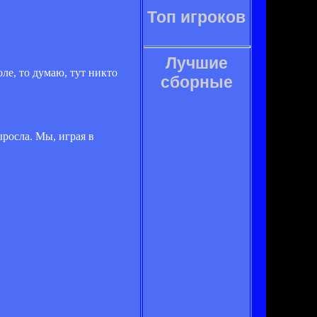
Топ игроков
Лучшие
ле, то думаю, тут никто
сборные
ыросла. Мы, играя в