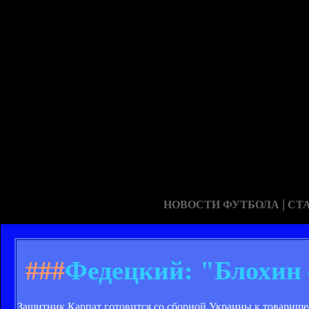
|
НОВОСТИ ФУТБОЛА
СТ
###
Федецкий: "Блохин
Защитник Карпат готовится со сборной Украины к товарище