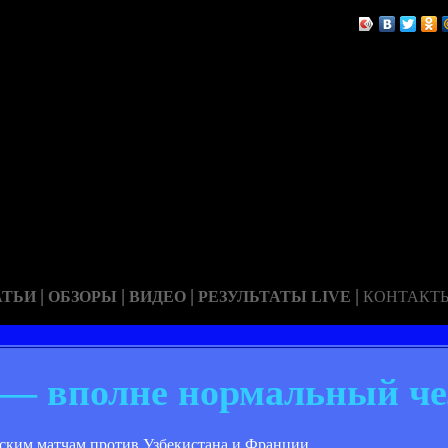
|
|
|
|
АТЬИ
ОБЗОРЫ
ВИДЕО
РЕЗУЛЬТАТЫ LIVE
КОНТАКТ
 — вполне нормальный че
ским матчам против Узбекистана и Франции.