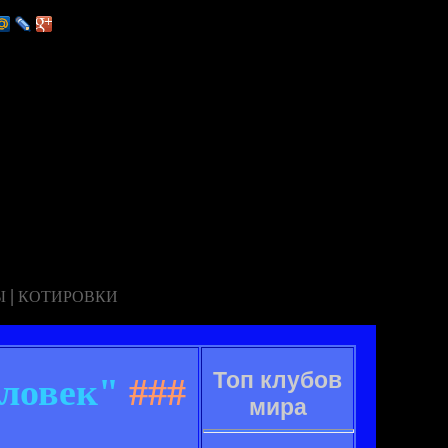
|
Ы
КОТИРОВКИ
Топ клубов
ловек"
###
мира