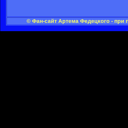
© Фан-сайт Артема Федецкого - при