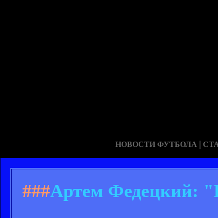
|
НОВОСТИ ФУТБОЛА
СТ
###
Артем Федецкий: "