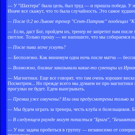
— У "Шахтера" была цель, был труд — и пришла победа. У на
Иначе все скажут, что то была случайность. Это самое худшее
— После 0:2 во Львове тренер "Сент-Патрикс" пообещал "Ка
— Если, даст Бог, пройдем их, тренер не запретит нам посл
светлое. Только прошу — не напишите, что мы собираемся на
— После пива легче уснуть?
— Бесполезно. Как минимум одна ночь после матча — бессон
— Возможно, близкие заказывали какие-то сувениры из Ирла
— Магнитики. Еще все говорят, что там очень хорошее виск
Посмотрим... Но прежде всего мы думаем не про магнитики и
прогулки не будет. Едем выигрывать.
— Премии уже озвучены? Или они предусмотрены только за 
— Мы будем играть за тренера, честь клуба и болельщиков. Б
— В следующем раунде могут попасться "Брага", "Бешикташ
— У нас задача пробиться в группу — независимо от соперни