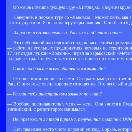
— Можешь назвать худшую игру «Шахтера» в первом круге
— Наверное, в первом туре со «Львовом». Может быть, мы вс
что-то упустили. Я знаю манеру игры львовян. Они бьются д
— Ты родом из Нововолынска. Расскажи об этом городе.
— Это небольшой шахтерский городок населением примерно 
— работа на угольных предприятиях, которых на территории
17 лет отдал луцкой «Волыни», играл за харьковский «Металл
родная сестра. Получается, что сестра пошла по стопам матер
— С кем ты больше всего общаешься в команде?
— Отношения хорошие со всеми. С украинцами, естественно
Рац. С ним тоже очень хорошие отношения. Это веселый и д
— Разван тебя иностранным языкам не учит?
— Вообще, преподаватель у меня — жена. Она учится в Луцке 
английский, с репетитором занимался.
— Не тревожит ли тебя травма, полученная в матче с ПФК
— Нет, там имел место чисто игровой эпизод. Борьба, которо