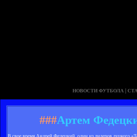
|
НОВОСТИ ФУТБОЛА
СТ
###
Артем Федецки
В свое время Андрей Федецкий, один из лидеров луцкого «То