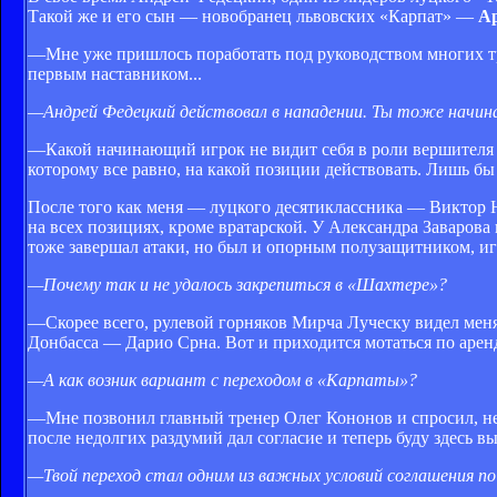
Такой же и его сын — новобранец львовских «Карпат» —
А
—Мне уже пришлось поработать под руководством многих т
первым наставником...
—Андрей Федецкий действовал в нападении. Ты тоже начина
—Какой начинающий игрок не видит себя в роли вершителя су
которому все равно, на какой позиции действовать. Лишь бы
После того как меня — луцкого десятиклассника — Виктор 
на всех позициях, кроме вратарской. У Александра Заварова
тоже завершал атаки, но был и опорным полузащитником, игр
—Почему так и не удалось закрепиться в «Шахтере»?
—Скорее всего, рулевой горняков Мирча Луческу видел меня 
Донбасса — Дарио Срна. Вот и приходится мотаться по аренд
—А как возник вариант с переходом в «Карпаты»?
—Мне позвонил главный тренер Олег Кононов и спросил, не х
после недолгих раздумий дал согласие и теперь буду здесь вы
—Твой переход стал одним из важных условий соглашения п