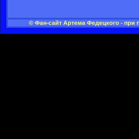
© Фан-сайт Артема Федецкого - при