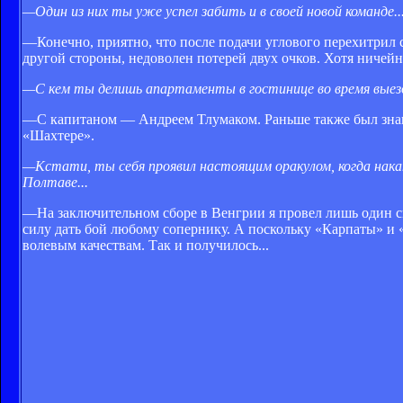
—Один из них ты уже успел забить и в своей новой команде..
—Конечно, приятно, что после подачи углового перехитрил св
другой стороны, недоволен потерей двух очков. Хотя ничей
—С кем ты делишь апартаменты в гостинице во время вые
—С капитаном — Андреем Тлумаком. Раньше также был знак
«Шахтере».
—Кстати, ты себя проявил настоящим оракулом, когда нака
Полтаве...
—На заключительном сборе в Венгрии я провел лишь один сп
силу дать бой любому сопернику. А поскольку «Карпаты» и 
волевым качествам. Так и получилось...