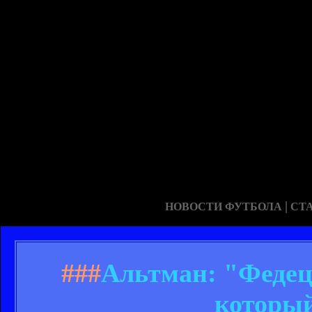
|
НОВОСТИ ФУТБОЛА
СТ
###
Альтман: "Федецк
который