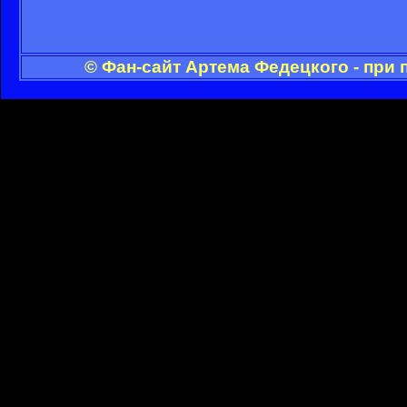
© Фан-сайт Артема Федецкого - при